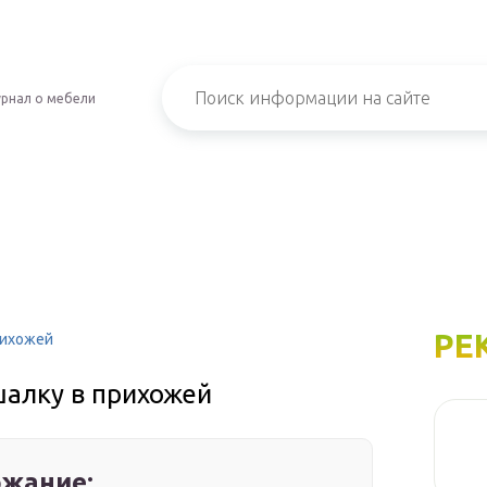
рнал о мебели
РЕ
рихожей
шалку в прихожей
жание: