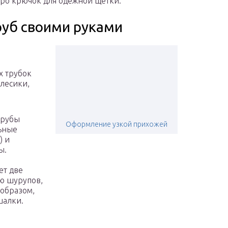
про крючок для одежной щетки.
руб своими руками
х трубок
олесики,
трубы
Оформление узкой прихожей
льные
) и
ы.
ет две
ю шурупов,
 образом,
шалки.