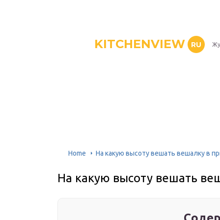
KITCHENVIEW
RU
Жу
Home
На какую высоту вешать вешалку в п
На какую высоту вешать ве
Содер