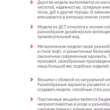
Дорогие модели выполняются из масси
чистотой, надежностью, солидным вне
сосна, дуб и другие породы. В зависи
вписываются в интерьер многих стил
Модели из ДСП относятся к эконом-кла
разнообразие дизайнерских воплоще
привлекательный вид.
Металлические модели также разнооб
в стиле лофт, и романтичные белосне
лаконичные современные варианты. Т
прихожей, своеобразным произведение
лишь большой вес подобных изделий.
Вешалки с обивкой из натуральной ил
Разнообразные варианты расцветок и
создавать модели, способные стать у
Пластиковые вешалки являются бюдже
неприхотливостью в уходе и разнооб
широкие планки с крючками, выполне