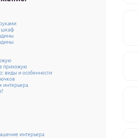
 руками
в шкаф
ладины
ладины
хожую
в прихожую
ю: виды и особенности
рючков
х интерьера
и?
рашение интерьера