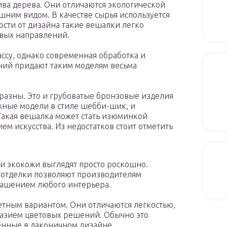
ва дерева. Они отличаются экологической
шним видом. В качестве сырья используется
мости от дизайна такие вешалки легко
евых направлений.
ссу, однако современная обработка и
ний придают таким моделям весьма
разны. Это и грубоватые бронзовые изделия
жные модели в стиле шебби-шик, и
акая вешалка может стать изюминкой
м искусства. Из недостатков стоит отметить
и экокожи выглядят просто роскошно.
 отделки позволяют производителям
крашением любого интерьера.
тным вариантом. Они отличаются легкостью,
разием цветовых решений. Обычно это
нные в лаконичном дизайне.