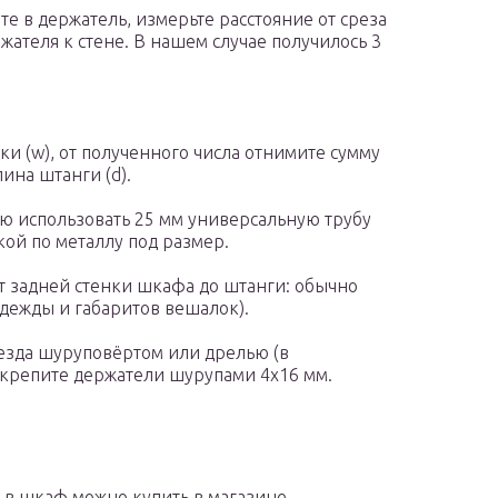
е в держатель, измерьте расстояние от среза
жателя к стене. В нашем случае получилось 3
ки (w), от полученного числа отнимите сумму
ина штанги (d).
ю использовать 25 мм универсальную трубу
ой по металлу под размер.
от задней стенки шкафа до штанги: обычно
одежды и габаритов вешалок).
незда шуруповёртом или дрелью (в
акрепите держатели шурупами 4х16 мм.
 в шкаф можно купить в магазине