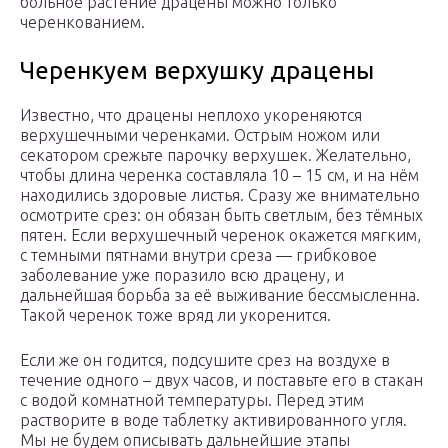
больное растение драцены можно только
черенкованием.
Черенкуем верхушку драцены
Известно, что драцены неплохо укореняются
верхушечными черенками. Острым ножом или
секатором срежьте парочку верхушек. Желательно,
чтобы длина черенка составляла 10 – 15 см, и на нём
находились здоровые листья. Сразу же внимательно
осмотрите срез: он обязан быть светлым, без тёмных
пятен. Если верхушечный черенок окажется мягким,
с темными пятнами внутри среза — грибковое
заболевание уже поразило всю драцену, и
дальнейшая борьба за её выживание бессмысленна.
Такой черенок тоже вряд ли укоренится.
Если же он годится, подсушите срез на воздухе в
течение одного – двух часов, и поставьте его в стакан
с водой комнатной температуры. Перед этим
растворите в воде таблетку активированного угля.
Мы не будем описывать дальнейшие этапы