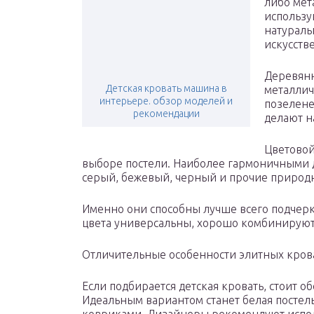
либо мет
использу
натураль
искусств
Деревянн
Детская кровать машина в
металлич
интерьере. обзор моделей и
позелене
рекомендации
делают н
Цветовой
выборе постели. Наиболее гармоничными 
серый, бежевый, черный и прочие природ
Именно они способны лучше всего подчерк
цвета универсальны, хорошо комбинируют
Отличительные особенности элитных кров
Если подбирается детская кровать, стоит 
Идеальным вариантом станет белая постел