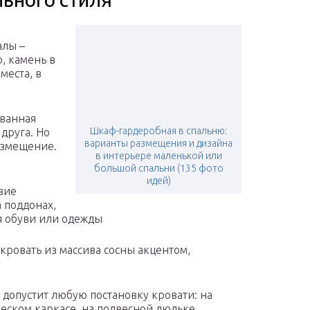
алы –
, камень в
места, в
 ванная
Шкаф-гардеробная в спальню:
 друга. Но
варианты размещения и дизайна
азмещение.
в интерьере маленькой или
большой спальни (135 фото
идей)
вие
 поддонах,
я обуви или одежды
кровать из массива сосны акцентом,
ь допустит любую постановку кровати: на
еском каркасе, на подвесной люльке,