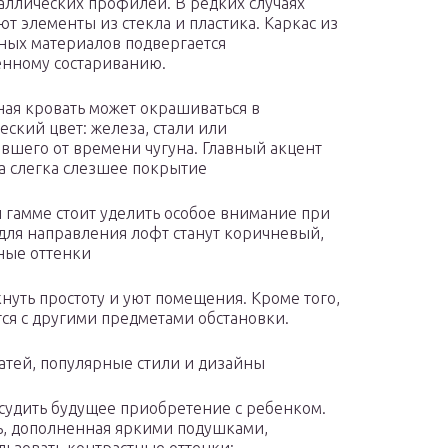
аллических профилей. В редких случаях
ют элементы из стекла и пластика. Каркас из
ных материалов подвергается
енному состариванию.
ая кровать может окрашиваться в
еский цвет: железа, стали или
вшего от времени чугуна. Главный акцент
а слегка слезшее покрытие
 гамме стоит уделить особое внимание при
для направления лофт станут коричневый,
ные оттенки
нуть простоту и уют помещения. Кроме того,
ся с другими предметами обстановки.
атей, популярные стили и дизайны
обсудить будущее приобретение с ребенком.
ь, дополненная яркими подушками,