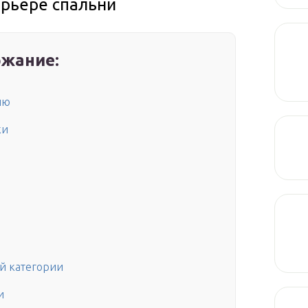
рьере спальни
жание:
ню
ки
й категории
и