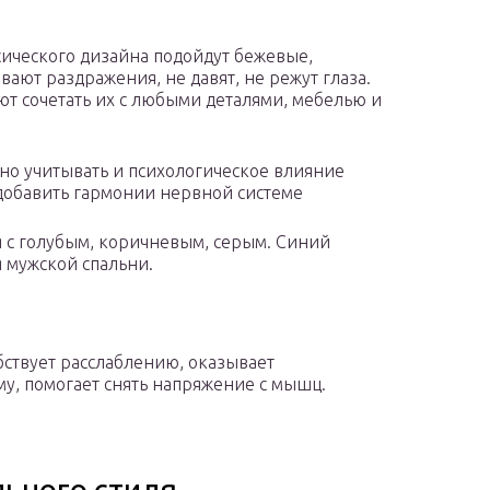
сического дизайна подойдут бежевые,
ают раздражения, не давят, не режут глаза.
ют сочетать их с любыми деталями, мебелью и
о учитывать и психологическое влияние
 добавить гармонии нервной системе
я с голубым, коричневым, серым. Синий
 мужской спальни.
бствует расслаблению, оказывает
у, помогает снять напряжение с мышц.
ьного стиля