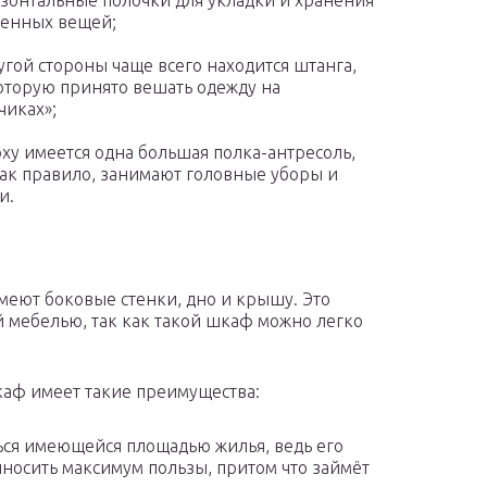
зонтальные полочки для укладки и хранения
енных вещей;
угой стороны чаще всего находится штанга,
оторую принято вешать одежду на
чиках»;
ху имеется одна большая полка-антресоль,
как правило, занимают головные уборы и
и.
еют боковые стенки, дно и крышу. Это
 мебелью, так как такой шкаф можно легко
каф имеет такие преимущества:
ься имеющейся площадью жилья, ведь его
риносить максимум пользы, притом что займёт