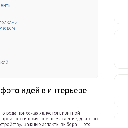
менты
полками
омодом
ожей
фото идей в интерьере
о рода прихожая является визитной
 произвести приятное впечатление, для этого
устройству. Важные аспекты выбора — это