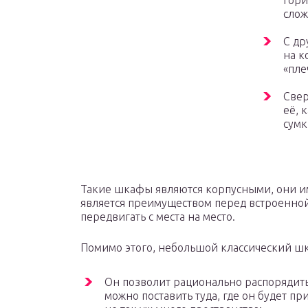
гори
слож
С др
на к
«пле
Свер
её, 
сумк
Такие шкафы являются корпусными, они им
является преимуществом перед встроенной
передвигать с места на место.
Помимо этого, небольшой классический ш
Он позволит рационально распорядит
можно поставить туда, где он будет п