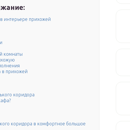
жание:
в интерьере прихожей
и
ой комнаты
ихожую
полнения
 в прихожей
ького коридора
кафа?
кого коридора в комфортное большое