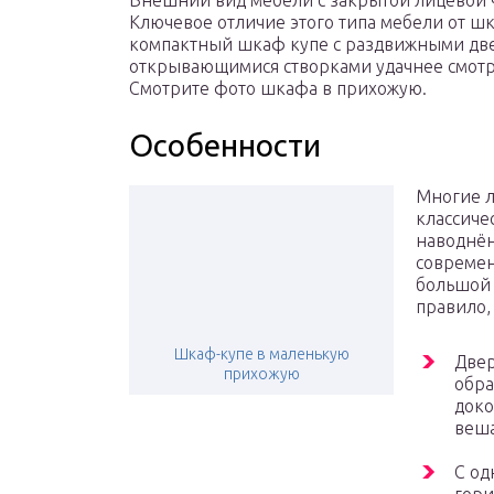
Внешний вид мебели с закрытой лицевой 
Ключевое отличие этого типа мебели от ш
компактный шкаф купе с раздвижными две
открывающимися створками удачнее смотри
Смотрите фото шкафа в прихожую.
Особенности
Многие л
классиче
наводнён
совреме
большой 
правило,
Шкаф-купе в маленькую
Двер
прихожую
обра
доко
веша
С од