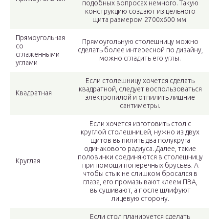
подобных вопросах немного. Такую
конструкцию создают из цельного
щита размером 2700х600 мм.
Прямоугольная
Прямоугольную столешницу можно
со
сделать более интересной по дизайну,
сглаженными
можно сгладить его углы.
углами
Если столешницу хочется сделать
квадратной, следует воспользоваться
Квадратная
электропилой и отпилить лишние
сантиметры.
Если хочется изготовить стол с
круглой столешницей, нужно из двух
щитов выпилить два полукруга
одинакового радиуса. Далее, такие
половинки соединяются в столешницу
Круглая
при помощи поперечных брусьев. А
чтобы стык не слишком бросался в
глаза, его промазывают клеем ПВА,
высушивают, а после шлифуют
лицевую сторону.
Если стол планируется сделать