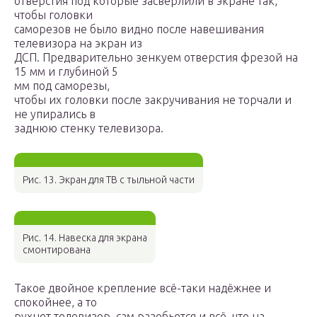
отверстия под которые засверлили в экране так,
чтобы головки
саморезов не было видно после навешивания
телевизора на экран из
ДСП. Предварительно зенкуем отверстия фрезой на
15 мм и глубиной 5
мм под саморезы,
чтобы их головки после закручивания не торчали и
не упирались в
заднюю стенку телевизора.
Рис. 13. Экран для ТВ с тыльной части
Рис. 14. Навеска для экрана
смонтирована
Такое двойное крепление всё-таки надёжнее и
спокойнее, а то
рухнет телевизор, сам разобьется и всё, что на