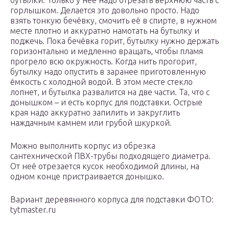
бутылки. Только у неё надо отрезать верхнюю часть с
горлышком. Делается это довольно просто. Надо
взять тонкую бечёвку, смочить её в спирте, в нужном
месте плотно и аккуратно намотать на бутылку и
поджечь. Пока бечёвка горит, бутылку нужно держать
горизонтально и медленно вращать, чтобы пламя
прогрело всю окружность. Когда нить прогорит,
бутылку надо опустить в заранее приготовленную
ёмкость с холодной водой. В этом месте стекло
лопнет, и бутылка развалится на две части. Та, что с
донышком – и есть корпус для подставки. Острые
края надо аккуратно запилить и закруглить
наждачным камнем или грубой шкуркой.
Можно выполнить корпус из обрезка
сантехнической ПВХ-трубы подходящего диаметра.
От неё отрезается кусок необходимой длины, на
одном конце пристраивается донышко.
Вариант деревянного корпуса для подставки ФОТО:
tytmaster.ru