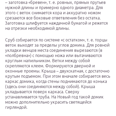
– заготовка «бревен», т. е. ровных, прямых прутьев
нужной длины и примерно одного диаметра. Для
этого с веток снимается кора и аккуратно ножом
срезаются все боковые ответвления без остатка.
Заготовка шлифуется наждачной бумагой и режется
на отрезки необходимой длины.
Сруб собирается по системе «с остатком», т. е. торцы
веток выходят за пределы углов домика. Для ровной
укладки венцов места соединения вырезаются (в
«полбревна») с помощью ножа или вытачиваются
круглым напильником. Ветки между собой
скрепляются клеем. Формируются дверной и
оконные проемы. Крыша – двухскатная, с достаточно
крутым подъемом. При этом вначале собирается весь
каркас домика, когда стены поднимаются до конька
(здесь они соединяются между собой). Крыша
укладывается поверх каркаса. Сверху
устанавливается труба. На Новый год такой домик
можно дополнительно украсить светящейся
гирляндой.