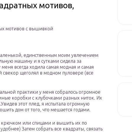
вадратных мотивов,
ных мотивов с вышивкой
м маленькой, единственным моим увлечением
льную машину и я сутками сидела за
у меня всегда ходила самая модная и самая
ой свекор щеголял в модном пуловере (все
вязальной практики у меня собралось огромное
мные коробки с клубочками разных ниток. Их
.Увидев этот плед, я испытала огромную
ошить дом от того, что мешается годами.
в крючком или спицами и вышить их по
 удобнее) Затем собрать все квадраты, связать