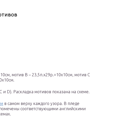
отивов
10см, мотив В – 23,5п.х29р.=10х10см, мотив С
0х10см.
 С и D). Раскладка мотивов показана на схеме.
ем
в самом верху каждого узора. В пледе
 помечены соответствующими английскими
хемах.