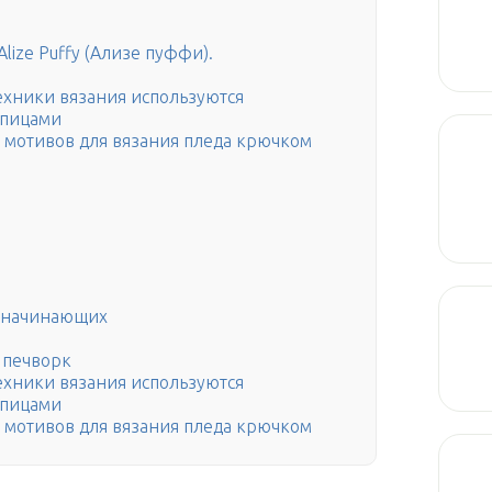
Alize Puffy (Ализе пуффи).
ехники вязания используются
спицами
 мотивов для вязания пледа крючком
я начинающих
е печворк
ехники вязания используются
спицами
 мотивов для вязания пледа крючком