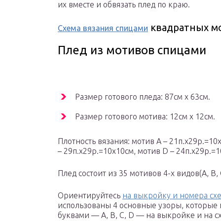
их вместе и обвязать плед по краю.
квадратных м
Схема вязания спицами
Плед из мотивов спицами
Размер готового пледа: 87см х 63см.
Размер готового мотива: 12см х 12см.
Плотность вязания: мотив А – 21п.х29р.=10х
– 29п.х29р.=10х10см, мотив D – 24п.х29р.=1
Плед состоит из 35 мотивов 4-х видов(А, B,
Ориентируйтесь
на выкройку и номера сх
использованы 4 основные узоры, которые
буквами — A, B, C, D — на выкройке и на с