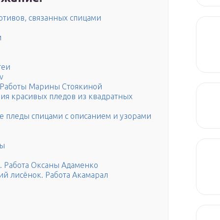
отивов, связанных спицами
и
геи
v
. Работы Марины Стоякиной
ния красивых пледов из квадратных
е пледы спицами с описанием и узорами
ны
. Работа Оксаны Адаменко
й лисёнок. Работа Акамарал