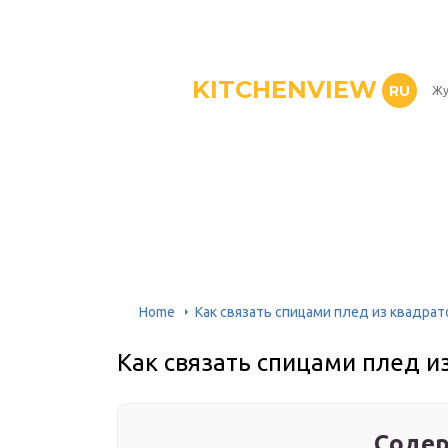
KITCHENVIEW
RU
Жу
Home
Как связать спицами плед из квадрат
Как связать спицами плед и
Содер