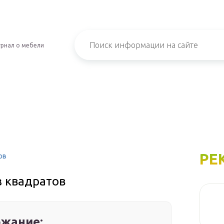
рнал о мебели
РЕ
ов
з квадратов
жание: