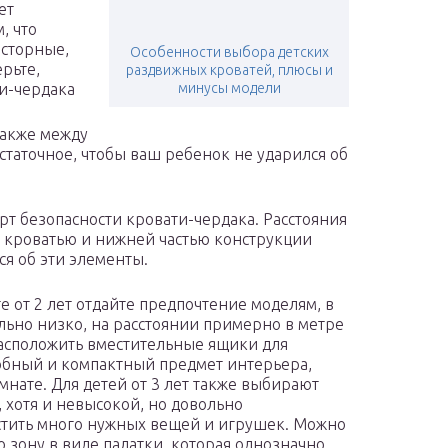
ет
, что
осторные,
Особенности выбора детских
рьте,
раздвижных кроватей, плюсы и
ти-чердака
минусы модели
также между
статочное, чтобы ваш ребенок не ударился об
рт безопасности кровати-чердака. Расстояния
у кроватью и нижней частью конструкции
ся об эти элементы.
е от 2 лет отдайте предпочтение моделям, в
льно низко, на расстоянии примерно в метре
расположить вместительные ящики для
обный и компактный предмет интерьера,
мнате. Для детей от 3 лет также выбирают
, хотя и невысокой, но довольно
стить много нужных вещей и игрушек. Можно
 зону в виде палатки, которая однозначно