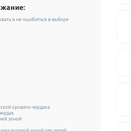
жание:
овать и не ошибиться в выборе
тской кровати-чердака
чердак
очей зоной
 или игровой зоной для детей