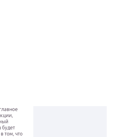
главное
кции,
сный
 будет
в том, что