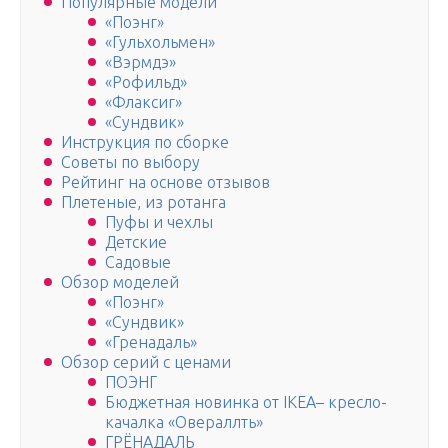
Популярные модели
«Поэнг»
«Гульхольмен»
«Вэрмдэ»
«Рофильд»
«Флаксиг»
«Сундвик»
Инструкция по сборке
Советы по выбору
Рейтинг на основе отзывов
Плетеные, из ротанга
Пуфы и чехлы
Детские
Садовые
Обзор моделей
«Поэнг»
«Сундвик»
«Гренадаль»
Обзор серий с ценами
ПОЭНГ
Бюджетная новинка от IKEA– кресло-
качалка «Овераллть»
ГРЁНАДАЛЬ