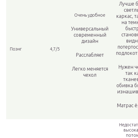
Лучше б
светл
Очень удобное
каркас, т
на тем
быст
Универсальный
станов
современный
вид
дизайн
потертос
Поэнг
4,7/5
подлокот
Расслабляет
Нужен ч
Легко меняется
так к
чехол
ткане
обивка б
изнашив
Матрас ё
Недоста
высока
пото