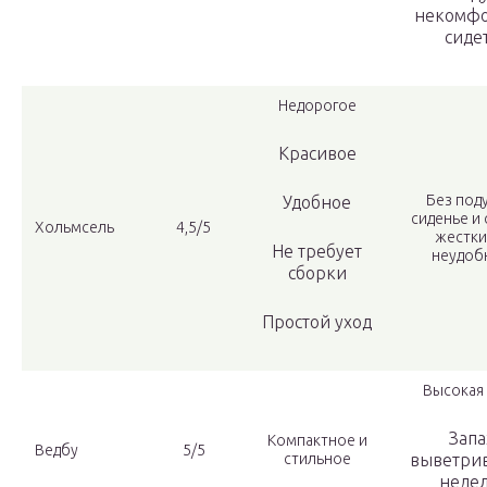
некомфо
сиде
Недорогое
Красивое
Без под
Удобное
сиденье и 
Хольмсель
4,5/5
жестки
Не требует
неудоб
сборки
Простой уход
Высокая
Запа
Компактное и
Ведбу
5/5
стильное
выветрив
неде