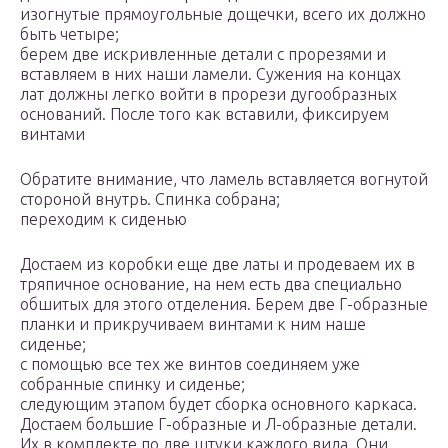
изогнутые прямоугольные дощечки, всего их должно
быть четыре;
берем две искривленные детали с прорезями и
вставляем в них наши ламели. Сужения на концах
лат должны легко войти в прорези дугообразных
оснований. После того как вставили, фиксируем
винтами
Обратите внимание, что ламель вставляется вогнутой
стороной внутрь. Спинка собрана;
переходим к сиденью
Достаем из коробки еще две латы и продеваем их в
тряпичное основание, на нем есть два специально
обшитых для этого отделения. Берем две Г-образные
планки и прикручиваем винтами к ним наше
сиденье;
с помощью все тех же винтов соединяем уже
собранные спинку и сиденье;
следующим этапом будет сборка основного каркаса.
Достаем большие Г-образные и Л-образные детали.
Их в комплекте по две штуки каждого вида. Они