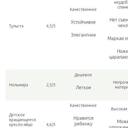
неудоб
спин
Качественное
Нет съе
Устойчивое
чехл
Тульста
4,5/5
Элегантное
Маркая о
Нож
царапаю
Дешевое
Непроч
Нольмира
2,5/5
Легкое
матер
Качественное
Высокая
Детское
Нравится
вращающееся
Мож
ребенку
кресло-яйцо
4,6/5
опрокин