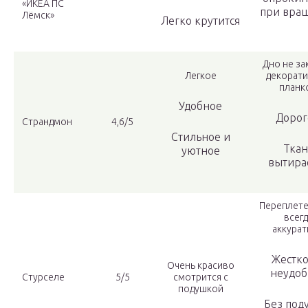
«ИКЕА ПС
при вра
Лёмск»
Легко крутится
Дно не з
Легкое
декорат
планк
Удобное
Дорог
Страндмон
4,6/5
Стильное и
Ткан
уютное
вытира
Переплете
всегд
аккура
Жестко
Очень красиво
неудоб
Стурселе
5/5
смотрится с
подушкой
Без под