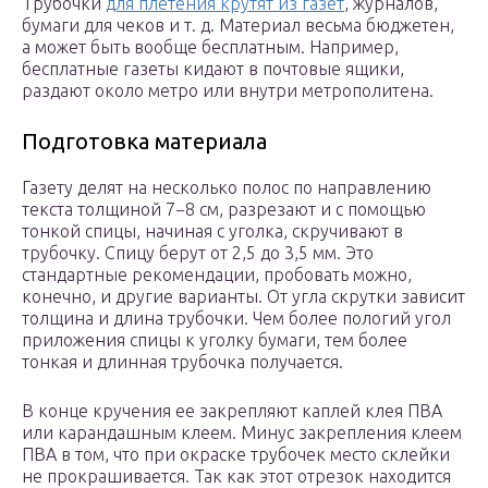
Трубочки
для плетения крутят из газет
, журналов,
бумаги для чеков и т. д. Материал весьма бюджетен,
а может быть вообще бесплатным. Например,
бесплатные газеты кидают в почтовые ящики,
раздают около метро или внутри метрополитена.
Подготовка материала
Газету делят на несколько полос по направлению
текста толщиной 7−8 см, разрезают и с помощью
тонкой спицы, начиная с уголка, скручивают в
трубочку. Спицу берут от 2,5 до 3,5 мм. Это
стандартные рекомендации, пробовать можно,
конечно, и другие варианты. От угла скрутки зависит
толщина и длина трубочки. Чем более пологий угол
приложения спицы к уголку бумаги, тем более
тонкая и длинная трубочка получается.
В конце кручения ее закрепляют каплей клея ПВА
или карандашным клеем. Минус закрепления клеем
ПВА в том, что при окраске трубочек место склейки
не прокрашивается. Так как этот отрезок находится