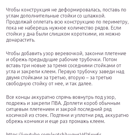
Чтобы конструкция не деформировалась, поставь по
углам дополнительные стойки со шпажкой.
Продолжай оплетать всю конструкцию по периметру,
пока не наберешь нужное количество рядов. Если
стойки у дна были слишком короткими, их можно
донарастить.
Чтобы добавить узор веревочкой, закончи плетение
и обрежь предыдущие рабочие трубочки. Потом
вставь три новые за тремя соседними стойками от
угла и закрепи клеем. Первую трубочку заведи над
двумя стойками за третью, вторую – за третью
свободную стойку от нее, и так далее.
Все концы аккуратно спрячь вовнутрь под узор,
подрежь и закрепи ПВА. Доплети короб обычным
ситцевым плетением и закрой последний ряд
косичкой из стоек. Подтяни и уплотни ряд, аккуратно
обрежь кончики и еще раз промажь клеем.
https://youtube.com/watch?v=gwsVd26xw6s