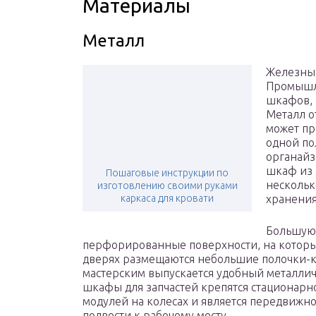
Материалы
Металл
Железные
Промышле
шкафов, 
Металл о
может пр
одной по
органайз
шкаф из
Пошаговые инструкции по
нескольк
изготовлению своими руками
каркаса для кровати
хранения
Большую 
перфорированные поверхности, на которы
дверях размещаются небольшие полочки-к
мастерским выпускается удобный металли
шкафы для запчастей крепятся стационарно
модулей на колесах и является передвижн
подвести к рабочему месту.