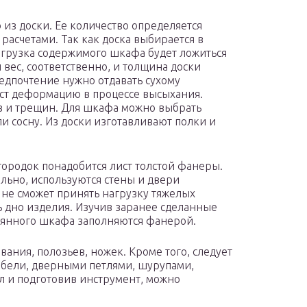
 из доски. Ее количество определяется
асчетами. Так как доска выбирается в
агрузка содержимого шкафа будет ложиться
вес, соответственно, и толщина доски
едпочтение нужно отдавать сухому
аст деформацию в процессе высыхания.
ов и трещин. Для шкафа можно выбрать
и сосну. Из доски изготавливают полки и
городок понадобится лист толстой фанеры.
ьно, используются стены и двери
 не сможет принять нагрузку тяжелых
ь дно изделия. Изучив заранее сделанные
евянного шкафа заполняются фанерой.
ания, полозьев, ножек. Кроме того, следует
ебели, дверными петлями, шурупами,
л и подготовив инструмент, можно