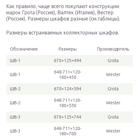
Как правило, чаще всего покупают конструкции
марок Грота (Россия), Валтек (Италия), Вестер
(Россия). Размеры шкафов разные (см.таблицы).
Размеры встраиваемых коллекторных шкафов.
Обозначение
Размеры
Производитель
ШВ-1
670×125×494
Grota
648-711×120-
ШВ-1
Wester
180×450
ШВ-2
670×124×594
Grota
648-711×120-
ШВ-2
Wester
180×550
ШВ-3
670×125×744
Grota
648-711×120-
ШВ-3
Wester
180×700