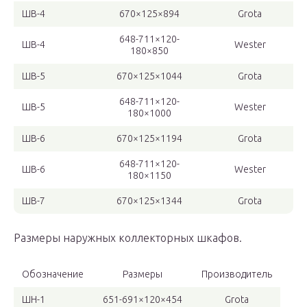
ШВ-4
670×125×894
Grota
648-711×120-
ШВ-4
Wester
180×850
ШВ-5
670×125×1044
Grota
648-711×120-
ШВ-5
Wester
180×1000
ШВ-6
670×125×1194
Grota
648-711×120-
ШВ-6
Wester
180×1150
ШВ-7
670×125×1344
Grota
Размеры наружных коллекторных шкафов.
Обозначение
Размеры
Производитель
ШН-1
651-691×120×454
Grota