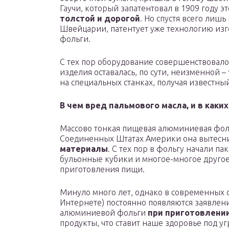
Гаучи, который запатентовал в 1909 году 
толстой и дорогой
. Но спустя всего лишь
Швейцарии, патентует уже технологию из
фольги.
С тех пор оборудование совершенствовало
изделия оставалась, по сути, неизменной –
на специальных станках, получая известны
В чем вред пальмового масла, и в каки
Массово тонкая пищевая алюминиевая фольг
Соединенных Штатах Америки она вытесни
материалы
. С тех пор в фольгу начали па
бульонные кубики и многое-многое другое.
приготовления пищи.
Минуло много лет, однако в современных 
Интернете) постоянно появляются заявлени
алюминиевой фольги
при приготовлени
продукты, что ставит наше здоровье под у