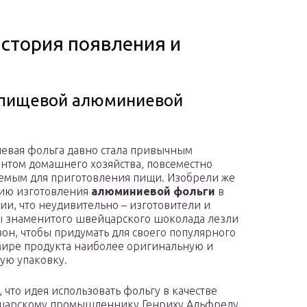
стория появления и
я пищевой алюминиевой
вая фольга давно стала привычным
нтом домашнего хозяйства, повсеместно
емым для приготовления пищи. Изобрели же
ию изготовления
алюминиевой фольги
в
и, что неудивительно – изготовители и
 знаменитого швейцарского шоколада лезли
вон, чтобы придумать для своего популярного
мире продукта наиболее оригинальную и
ую упаковку.
, что идея использовать фольгу в качестве
йцарскому промышленнику Генриху Альфреду