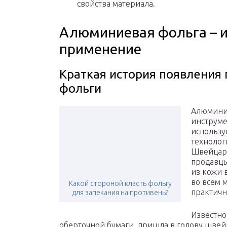
свойства материала.
Алюминиевая фольга – и
применение
Краткая история появлени
фольги
Алюминие
инструме
использу
технолог
Швейцари
продавцы
из кожи 
во всем 
Какой стороной класть фольгу
практичн
для запекания на противень?
Известно
оберточной бумаги, пришла в голову шве