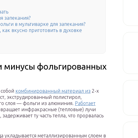
вать
я запекания?
льги в мультиварке для запекания?
 как вкусно приготовить в духовке
и минусы фольгированных
 собой
комбинированный материал из
2-х
аст, экструдированный полистирол,
его слоя — фольги из алюминия.
Работает
звращает инфракрасные (тепловые) лучи
 задерживает ту часть тепла, что прорвалась
да укладывается металлизированным слоем в