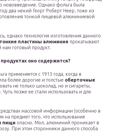
это нововведение. Однако фольга была
 год-два некий Георг Роберт Неер, тоже из
готовления тонкой пищевой алюминиевой
сь, однако технология изготовления данного
тонкие пластины алюминия
прокатывают
й нам готовый продукт.
х продуктах оно содержится?
а применяется с 1913 года, когда в
ла более дорогие и толстые
оберточные
ковать не только шоколад, но и сигареты,
 Чуть позже ее стали использовать и для
средствах массовой информации (особенно в
я на предмет того, что использование
и пищи
опасно. Мол, алюминий проникает в
грозу. При этом сторонники данного способа