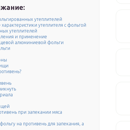
жание:
ольгированных утеплителей
характеристики утеплителя с фольгой
ных утеплителей
вления и применение
пищевой алюминиевой фольги
льги
оны
пищи
ротивень?
ивень
никнуть
ериала
вощей
отивень при запекании мяса
фольгу на противень для запекания, а