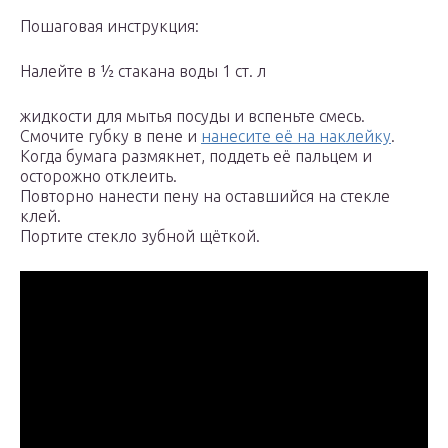
Пошаговая инструкция:
Налейте в ½ стакана воды 1 ст. л
жидкости для мытья посуды и вспеньте смесь.
Смочите губку в пене и
нанесите её на наклейку
.
Когда бумага размякнет, поддеть её пальцем и
осторожно отклеить.
Повторно нанести пену на оставшийся на стекле
клей.
Портите стекло зубной щёткой.