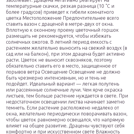
заболевает. Драцена негативно реагирует на
температурные скачки, резкая разница (10 ˚С и
более градусов) приведет к гибели комнатного
цветка Местоположение Предпочтительнее всего
ставить вазон с драценой в метре-двух от окна.
Вплотную к оконному проему цветочный горшок
размещать не рекомендуется, чтобы избежать
солнечных ожогов. В летний период емкость с
растением желательно выносить на свежий воздух (в
сад или на балкон), при этом драцена будет активно
расти. Цветок не выносит сквозняков, поэтому
обязательно ставить его в место, защищенное от
порывов ветра Освещение Освещение не должно
быть чрезмерно интенсивным, но и тень не
подойдет. Идеальный вариант — легкая полутень
или рассеянные солнечные лучи. Чем ярче окраска
листьев, тем больше растение нуждается в свете. При
недостаточном освещении листва начинает заметно
темнеть. Если растение расположено недалеко от
окна, желательно периодически поворачивать вазон,
чтобы цветок равномерно освещался, что напрямую
влияет на общее развитие. Драцены чувствуют себя
комфортно и при искусственном свете Влажность