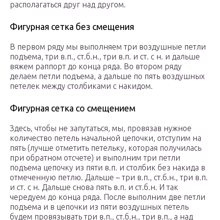
располагаться друг над другом.
Фигурная сетка без смещения
В первом ряду мы выполняем три воздушные петли
подъема, три в.п., ст.б.н., три в.п. и ст. с н. и дальше
вяжем раппорт до конца ряда. Во втором ряду
делаем петли подъема, а дальше по пять воздушных
петелек между столбиками с накидом.
Фигурная сетка со смещением
Здесь, чтобы не запутаться, мы, провязав нужное
количество петель начальной цепочки, отступим на
пять (лучше отметить петельку, которая получилась
при обратном отсчете) и выполним три петли
подъема цепочку из пяти в.п. и столбик без накида в
отмеченную петлю. Дальше – три в.п., ст.б.н., три в.п.
и ст. с н. Дальше снова пять в.п. и ст.б.н. И так
чередуем до конца ряда. После выполним две петли
подъема и в цепочки из пяти воздушных петель
будем провязывать три в.п., ст.б.н., три в.п., а над