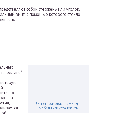
представляют собой стержень или уголок.
альный винт, с помощью которого стекло
выпасть.
ельных
“заподлицо”
в которую
ой
дит через
головка
стия,
Эксцентриковая стяжка для
вливается
мебели как установить
ной