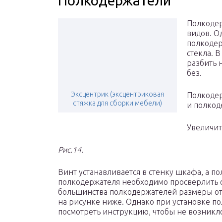
Полкодержатели
Полкодер
видов. О
полкодер
стекла. 
разбить 
без.
Эксцентрик (эксцентриковая
Полкодер
стяжка для сборки мебели)
и полкод
Увеличит
Рис.14.
Винт устанавливается в стенку шкафа, а п
полкодержателя необходимо просверлить о
большинства полкодержателей размеры от
на рисунке ниже. Однако при установке п
посмотреть инструкцию, чтобы не возникл