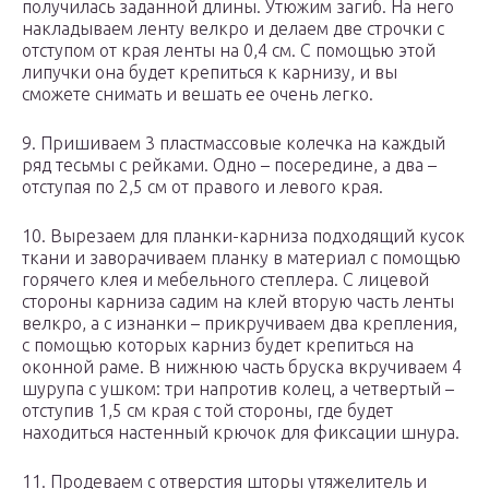
получилась заданной длины. Утюжим загиб. На него
накладываем ленту велкро и делаем две строчки с
отступом от края ленты на 0,4 см. С помощью этой
липучки она будет крепиться к карнизу, и вы
сможете снимать и вешать ее очень легко.
9. Пришиваем 3 пластмассовые колечка на каждый
ряд тесьмы с рейками. Одно – посередине, а два –
отступая по 2,5 см от правого и левого края.
10. Вырезаем для планки-карниза подходящий кусок
ткани и заворачиваем планку в материал с помощью
горячего клея и мебельного степлера. С лицевой
стороны карниза садим на клей вторую часть ленты
велкро, а с изнанки – прикручиваем два крепления,
с помощью которых карниз будет крепиться на
оконной раме. В нижнюю часть бруска вкручиваем 4
шурупа с ушком: три напротив колец, а четвертый –
отступив 1,5 см края с той стороны, где будет
находиться настенный крючок для фиксации шнура.
11. Продеваем с отверстия шторы утяжелитель и