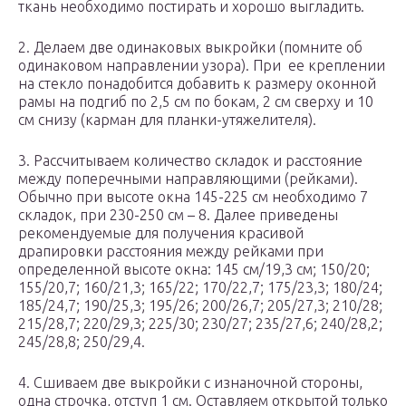
ткань необходимо постирать и хорошо выгладить.
2. Делаем две одинаковых выкройки (помните об
одинаковом направлении узора). При ее креплении
на стекло понадобится добавить к размеру оконной
рамы на подгиб по 2,5 см по бокам, 2 см сверху и 10
см снизу (карман для планки-утяжелителя).
3. Рассчитываем количество складок и расстояние
между поперечными направляющими (рейками).
Обычно при высоте окна 145-225 см необходимо 7
складок, при 230-250 см – 8. Далее приведены
рекомендуемые для получения красивой
драпировки расстояния между рейками при
определенной высоте окна: 145 см/19,3 см; 150/20;
155/20,7; 160/21,3; 165/22; 170/22,7; 175/23,3; 180/24;
185/24,7; 190/25,3; 195/26; 200/26,7; 205/27,3; 210/28;
215/28,7; 220/29,3; 225/30; 230/27; 235/27,6; 240/28,2;
245/28,8; 250/29,4.
4. Сшиваем две выкройки с изнаночной стороны,
одна строчка, отступ 1 см. Оставляем открытой только