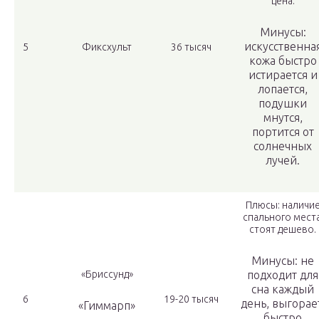
цена.
Минусы:
искусственна
5
Фиксхульт
36 тысяч
кожа быстро
истирается и
лопается,
подушки
мнутся,
портится от
солнечных
лучей.
Плюсы: наличи
спального места
стоят дешево.
Минусы: не
«Бриссунд»
подходит для
сна каждый
6
19-20 тысяч
день, выгорае
«Гиммарп»
быстро