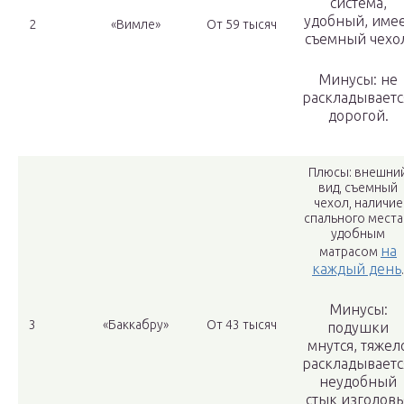
система,
удобный, име
2
«Вимле»
От 59 тысяч
съемный чехол
Минусы: не
раскладываетс
дорогой.
Плюсы: внешни
вид, съемный
чехол, наличие
спального места
удобным
на
матрасом
каждый день
.
Минусы:
3
«Баккабру»
От 43 тысяч
подушки
мнутся, тяжел
раскладываетс
неудобный
стык изголовь