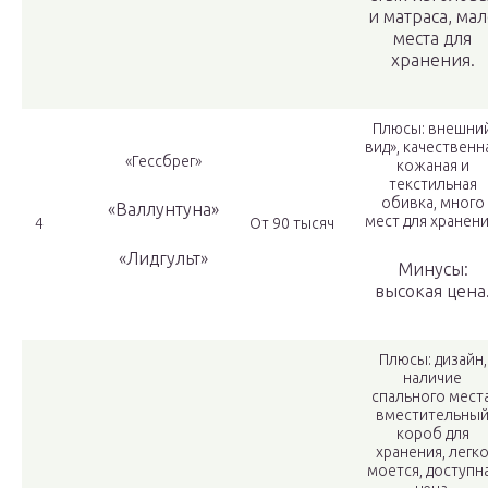
и матраса, ма
места для
хранения.
Плюсы: внешни
вид», качественн
«Гессбрег»
кожаная и
текстильная
обивка, много
«Валлунтуна»
мест для хранени
4
От 90 тысяч
«Лидгульт»
Минусы:
высокая цена
Плюсы: дизайн,
наличие
спального места
вместительны
короб для
хранения, легк
моется, доступн