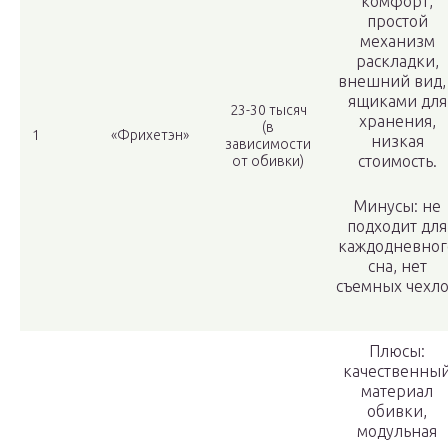
комфорт,
простой
механизм
раскладки,
внешний вид, 
ящиками для
23-30 тысяч
хранения,
(в
1
«Фрихетэн»
низкая
зависимости
стоимость.
от обивки)
Минусы: не
подходит для
каждодневног
сна, нет
съемных чехл
Плюсы:
качественны
материал
обивки,
модульная