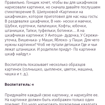
Правильно. Гонщик хочет, чтобы вы для шкафчиков
нарисовали картинки, но сначала давайте послушаем
стихотворение В. Шипуновой «Картинки на
шкафчиках», которое приготовил для нас наш гость:
В раздевалке шкафчики, В них- носки и маечки,
Шубки, курточки, пальтишки, Кофты, юбочки,
штанишки, Тапки, туфельки, ботинки… А на
шкафчиках картинки: У Антоши- дудочка, У Сережи-
уточка, Вишенька- у Маши, Яблоко- у Паши. Для чего
нужны картинки? Чтоб не путали детишки Где и чьи
лежат штанишки. И родители придут- По картинке
шкаф найдут.»
Воспитатель показывает несколько образцов
картинок (солнышко, цыпленок, цветок, машина,
чашка и т. д.).
Воспитатель: «
Придумайте каждый свою картинку, и нарисуйте ее.
На картинке должен быть изображен только один
предмет. Его надо нарисовать посередине квадрата,