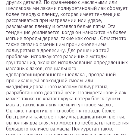
других деталей. По сравнению с масляными или
шеллаковыми лаками полиуретановый лак образует
более твердую пленку, которая имеет тенденцию
расслаиваться при нагревании или ударе,
разламывая пленку и оставляя белые пятна. Эта
тенденция усиливается, когда он наносится на более
мягкие породы дерева, такие как сосна . Отчасти это
также связано с меньшим проникновением
полиуретана в древесину. Для решения этой
проблемы используются различные методы
грунтования, включая использование определенных
масляных лаков, специального
«депарафинированного» шеллака , прозрачной
проникающей эпоксидной смолы или
«модифицированного маслом» полиуретана,
разработанного для этой цели. Полиуретановый лак
может также не хватает «рука потер» блеск сушки
масла , такие как льняное или тунговое масло ;
Однако, напротив, он способен к гораздо более
быстрому и качественному «наращиванию» пленки,
выполняя два слоя, что может потребовать нанесения
большого количества масла. Полиуретан также
можно наносить на прямую масляную отделку, но из-