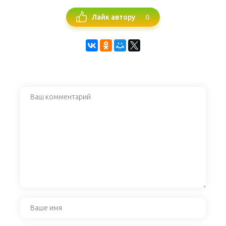
0
Лайк автору