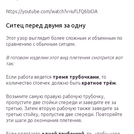
https://youtube.com/watch?v=iufLfQ6biOA
Ситец перед двумя за одну
Этот узор выглядит более сложным и объемным по
сравнению с обычным ситцем.
В готовом изделии этот вид плетения смотрится вот
так:
Если работа ведется
тремя трубочками
, то
количество стоечек должно быть
кратное трём
.
Возьмите самую правую рабочую трубочку,
пропустите две стойки спереди и заведите ее за
третью. Затем вторую рабочую также заведите за
третью стойку, пропустив две спереди. Повторяйте
эти шаги до окончания плетения.
Если оплетаете
одной трубочкой
, то , чтобы узор