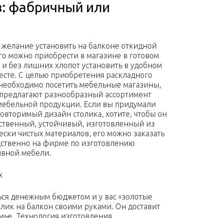
в: фабричный или
ь желание установить на балконе откидной
его можно приобрести в магазине в готовом
 и без лишних хлопот установить в удобном
месте. С целью приобретения раскладного
 необходимо посетить мебельные магазины,
предлагают разнообразный ассортимент
мебельной продукции. Если вы придумали
повторимый дизайн столика, хотите, чтобы он
ственный, устойчивый, изготовленный из
ески чистых материалов, его можно заказать
ственно на фирме по изготовлению
вной мебели.
х
ься денежным бюджетом и у вас «золотые
олик на балкон своими руками. Он доставит
емье. Технология изготовления