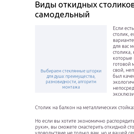
Виды откидных столико
самодельный
Если ест
столик, 
варианте
для вас 
столика,
которые 
готовой 
свой, не
Выбираем стеклянные шторки
был каче
для душа: преимущества,
разновидности, алгоритм
экологич
монтажа
непосред
эксклюзи
Столик на балкон на металлических стойка
Но если вы хотите экономично распорядит
руки», вы сможете смастерить откидной ст
удовольствие не только вам, но и вашей с