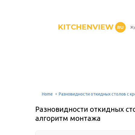
KITCHENVIEW
RU
Жу
Home
Разновидности откидных столов с кр
Разновидности откидных сто
алгоритм монтажа