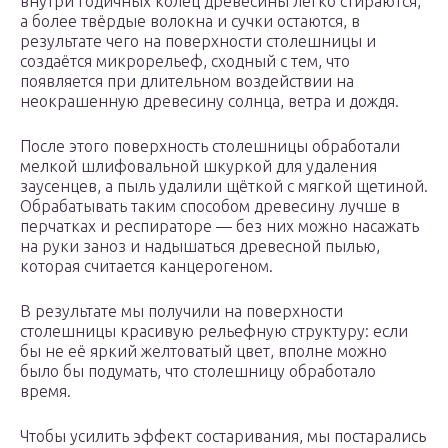
внутри годичных колец древесины легко стираются,
а более твёрдые волокна и сучки остаются, в
результате чего на поверхности столешницы и
создаётся микрорельеф, сходный с тем, что
появляется при длительном воздействии на
неокрашенную древесину солнца, ветра и дождя.
После этого поверхность столешницы обработали
мелкой шлифовальной шкуркой для удаления
заусенцев, а пыль удалили щёткой с мягкой щетиной.
Обрабатывать таким способом древесину лучше в
перчатках и респираторе — без них можно насажать
на руки заноз и надышаться древесной пылью,
которая считается канцерогеном.
В результате мы получили на поверхности
столешницы красивую рельефную структуру: если
бы не её яркий желтоватый цвет, вполне можно
было бы подумать, что столешницу обработало
время.
Чтобы усилить эффект состаривания, мы постарались