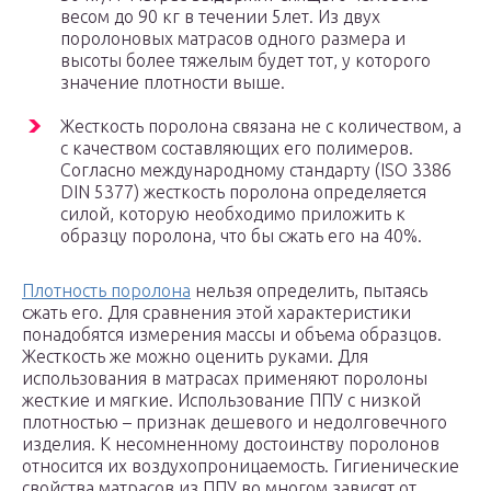
весом до 90 кг в течении 5лет. Из двух
поролоновых матрасов одного размера и
высоты более тяжелым будет тот, у которого
значение плотности выше.
Жесткость поролона связана не с количеством, а
с качеством составляющих его полимеров.
Согласно международному стандарту (ISO 3386
DIN 5377) жесткость поролона определяется
силой, которую необходимо приложить к
образцу поролона, что бы сжать его на 40%.
Плотность поролона
нельзя определить, пытаясь
сжать его. Для сравнения этой характеристики
понадобятся измерения массы и объема образцов.
Жесткость же можно оценить руками. Для
использования в матрасах применяют поролоны
жесткие и мягкие. Использование ППУ с низкой
плотностью – признак дешевого и недолговечного
изделия. К несомненному достоинству поролонов
относится их воздухопроницаемость. Гигиенические
свойства матрасов из ППУ во многом зависят от