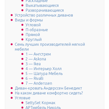
Раскладные
Выкатывающиеся
Разворачивающиеся
Устройство различных диванов
Виды и формы
Угловой
П-образные
Прямой
Круглый
Семь лучших производителей мягкой
мебели
1 — Ангстрем
2 — Askona
3 — Ikea
4 — Интерьер Холл
5 — Шатура Мебель
6 — Rivalli
7 — Anderssen
Диван-кровать Андерссен Бенедикт
На каком диване комфортно сидеть?
Угловые
SettySet Кормак
АРТмебель Николь