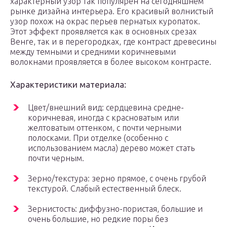
характерный узор так популярен на сегодняшнем
рынке дизайна интерьера. Его красивый волнистый
узор похож на окрас перьев пернатых куропаток.
Этот эффект проявляется как в основных срезах
Венге, так и в перегородках, где контраст древесины
между темными и средними коричневыми
волокнами проявляется в более высоком контрасте.
Характеристики материала:
Цвет/внешний вид: сердцевина средне-
коричневая, иногда с красноватым или
желтоватым оттенком, с почти черными
полосками. При отделке (особенно с
использованием масла) дерево может стать
почти черным.
Зерно/текстура: зерно прямое, с очень грубой
текстурой. Слабый естественный блеск.
Зернистость: диффузно-пористая, большие и
очень большие, но редкие поры без