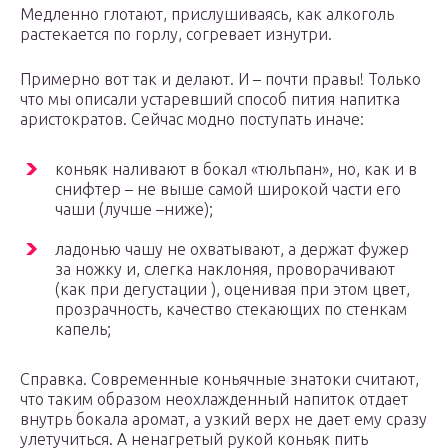
Медленно глотают, прислушиваясь, как алкоголь
растекается по горлу, согревает изнутри.
Примерно вот так и делают. И – почти правы! Только
что мы описали устаревший способ пития напитка
аристократов. Сейчас модно поступать иначе:
коньяк наливают в бокал «тюльпан», но, как и в
снифтер – не выше самой широкой части его
чаши (лучше –ниже);
ладонью чашу не охватывают, а держат фужер
за ножку и, слегка наклоняя, проворачивают
(как при дегустации ), оценивая при этом цвет,
прозрачность, качество стекающих по стенкам
капель;
Справка. Современные коньячные знатоки считают,
что таким образом неохлажденный напиток отдает
внутрь бокала аромат, а узкий верх не дает ему сразу
улетучиться. А ненагретый рукой коньяк пить